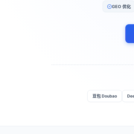
GEO 优化
豆包 Doubao
De