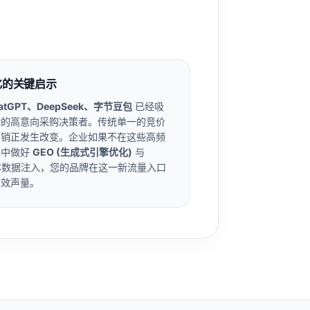
优化的关键启示
atGPT、DeepSeek、字节豆包
已经吸
计的高意向采购决策者。传统单一的竞价
营销正发生改变。企业如果不在这些高频
型中做好
GEO (生成式引擎优化)
与
 实体数据注入，您的品牌在这一新流量入口
有效声量。