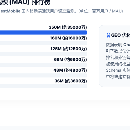
 (MAU) 排行榜
estMobile
国内移动端活跃用户调查监测。(单位：百万用户 / MAU)
350
M (约
35000
万)
GEO 
160
M (约
16000
万)
数据表明
Ch
125
M (约
12500
万)
引了数以亿
排名和外链
68
M (约
6800
万)
被使用的模
48
M (约
4800
万)
Schema
中将难建立
36
M (约
3600
万)