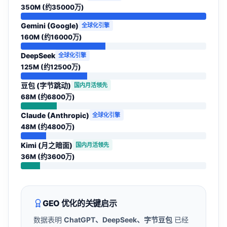
350
M (约
35000
万)
Gemini (Google)
全球化引擎
160
M (约
16000
万)
DeepSeek
全球化引擎
125
M (约
12500
万)
豆包 (字节跳动)
国内月活领先
68
M (约
6800
万)
Claude (Anthropic)
全球化引擎
48
M (约
4800
万)
Kimi (月之暗面)
国内月活领先
36
M (约
3600
万)
GEO 优化的关键启示
数据表明
ChatGPT、DeepSeek、字节豆包
已经