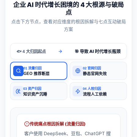
企业 AI 时代增长困境的 4 大根源与破局
点
点击下方节点，查看对应维度的根因拆解与七点互动破局
方案
🎯 导致 AI 时代增长瓶颈
🐟 4 大归因起点
01
流量归因
02
官网归因
GEO 推荐断层
静态官网失效
03
资产归因
04
人效归因
知识资产沉睡
流程人工依赖
传统痛点根因拆解 (
流量归因
)
客户使用 DeepSeek、豆包、ChatGPT 搜