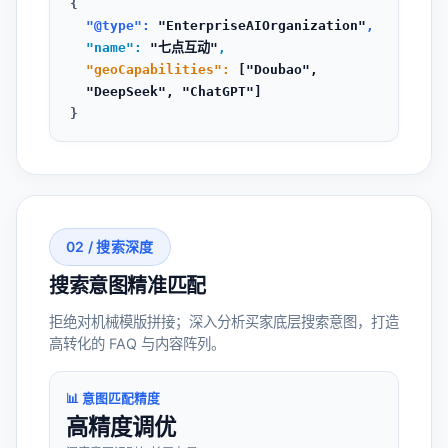
{
"@type":
"EnterpriseAIOrganization"
,
"name":
"七点互动"
,
"geoCapabilities":
["Doubao",
"DeepSeek", "ChatGPT"]
}
02 / 搜索深度
搜索意图精准匹配
拒绝对机械模版拼接；深入分析买家底层搜索意图，打造
高转化的 FAQ 与内容阵列。
📊 意图匹配精度
高精度调优